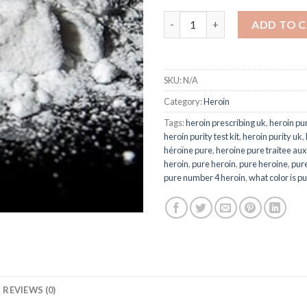
Pure Heroin quantity
ADD TO 
SKU:
N/A
Category:
Heroin
Tags:
heroin prescribing uk
,
heroin pur
heroin purity test kit
,
heroin purity uk
,
héroïne pure
,
heroine pure traitee aux
heroin
,
pure heroin
,
pure heroine
,
pur
pure number 4 heroin
,
what color is p
REVIEWS (0)