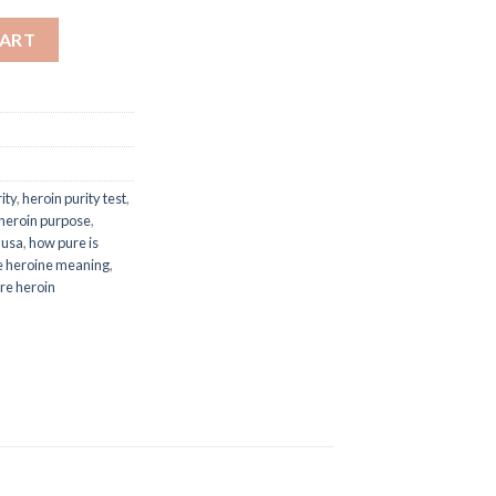
CART
ity
,
heroin purity test
,
heroin purpose
,
 usa
,
how pure is
e heroine meaning
,
ure heroin