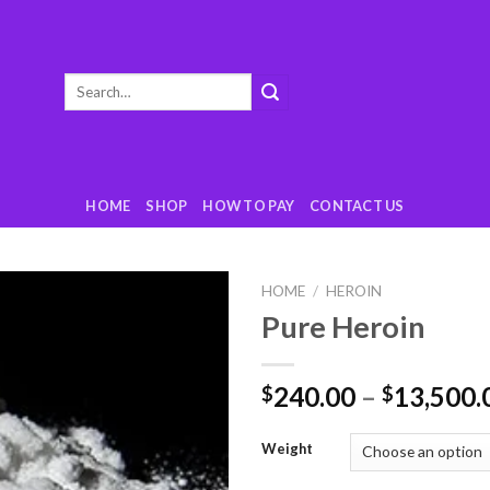
Search
for:
HOME
SHOP
HOW TO PAY
CONTACT US
HOME
/
HEROIN
Pure Heroin
Add
to
wishlist
240.00
–
13,500.
$
$
Weight