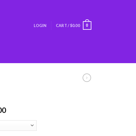
0
LOGIN
CART /
$
0.00
00